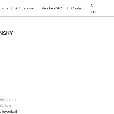
NL
tions
ART á louer
Vendre d'ART
Contact
EN
INSKY
ois:
89,3 €
36,96 €
e loyer/bail