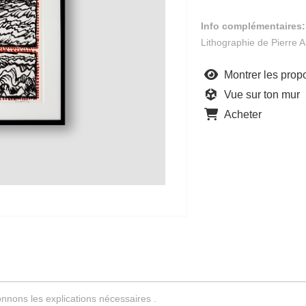
Info complémentaires:
Lithographie de Pierre 
Montrer les propo
Vue sur ton mur
Acheter
nnons les explications nécessaires .