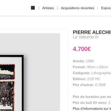
Artistes
Acquisitions récentes
Exposi
PIERRE ALECH
Le Volturno III
4.700€
Année:
1989
Format:
90cm
x
60cm
Catégorie:
Lithographie
Edition:
2/20 HC
Prix d'achat:
4.700€
Prix de location par m
Prix du bail 24 mois:
2
Plus d'informations sur l